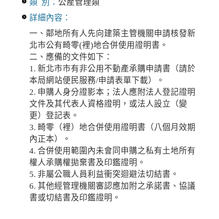
類 別：
公產管理類
詳細內容：
一、鄰地所有人先向建築主管機關申請核發新
北市公有畸零(裡)地合併使用證明書。
二、應備的文件如下：
1. 新北市市有非公用不動產承購申請書（請於
本局網站便民服務/申請表單下載）。
2. 申購人身分證影本；法人應附法人登記證明
文件及其代表人資格證明，或法人設立（變
更）登記表。
3. 畸零（裡）地合併使用證明書（八個月效期
內正本）。
4. 合併使用範圍內未會同申購之私有土地所有
權人承購權拋棄書及印鑑證明。
5. 非屬公職人員利益衝突迴避法切結書。
6. 其他經管理機關審認應加附之承諾書、協議
書或切結書及印鑑證明。