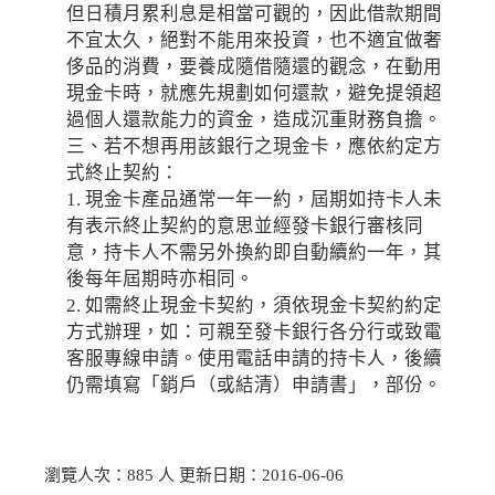
但日積月累利息是相當可觀的，因此借款期間
不宜太久，絕對不能用來投資，也不適宜做奢
侈品的消費，要養成隨借隨還的觀念，在動用
現金卡時，就應先規劃如何還款，避免提領超
過個人還款能力的資金，造成沉重財務負擔。
三、若不想再用該銀行之現金卡，應依約定方
式終止契約：
1. 現金卡產品通常一年一約，屆期如持卡人未
有表示終止契約的意思並經發卡銀行審核同
意，持卡人不需另外換約即自動續約一年，其
後每年屆期時亦相同。
2. 如需終止現金卡契約，須依現金卡契約約定
方式辦理，如：可親至發卡銀行各分行或致電
客服專線申請。使用電話申請的持卡人，後續
仍需填寫「銷戶（或結清）申請書」，部份。
瀏覽人次：885 人 更新日期：2016-06-06