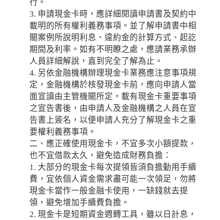
行。
3. 申請現金卡時，應詳細閱讀申請書及契約中
載明的所有權利義務事項。並了解申請書中相
關案例所說明利息、違約金的計算方式、起訖
期間及利率。如有不明瞭之處，應請業務承辦
人員詳細解說，直到完全了解為止。
4. 另依金融機構辦理現金卡業務應注意事項規
定，金融機構於核發現金卡前，應向申請人當
面宣讀由主管機關所定，載有現金卡重要事項
之宣告書後，由申請人及金融機構之人員在宣
告書上簽名，以便申請人充分了解現金卡之重
要權利義務事項。
二、應正確使用現金卡，不宜多次小額提款，
也不宜借款太久，避免造成財務負擔：
1. 大部分的現金卡每次提領皆須負擔動用手續
費，宜依個人資金需求盡可能一次領足，勿將
現金卡當作一般金融卡使用，一缺錢就去提
領，避免增加手續費負擔。
2. 現金卡是短期資金週轉工具，雖以日計息，