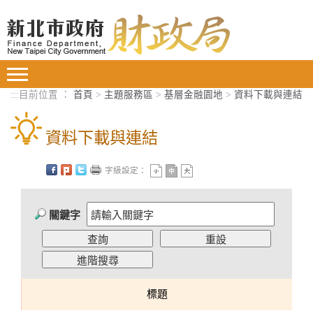
進入內容區塊
Toggle
navigation
:::
目前位置 ：
首頁
>
主題服務區
>
基層金融園地
>
資料下載與連結
資料下載與連結
字級設定：
關鍵字
標題