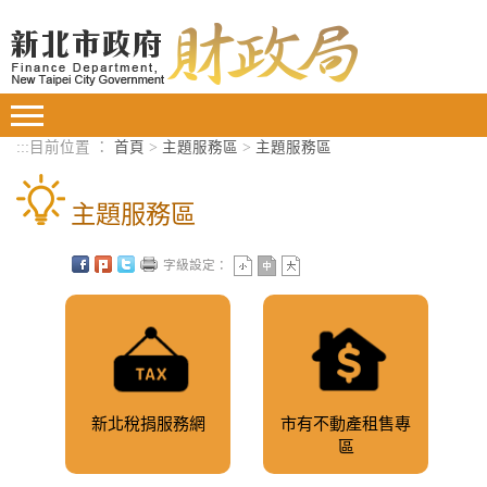
進入內容區塊
Toggle
navigation
:::
目前位置 ：
首頁
>
主題服務區
>
主題服務區
主題服務區
字級設定：
新北稅捐服務網
市有不動產租售專
區