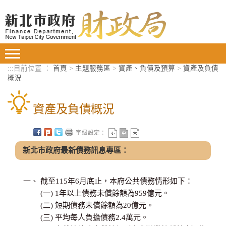
進入內容區塊
Toggle
navigation
:::
目前位置 ：
首頁
>
主題服務區
>
資產、負債及預算
>
資產及負債
概況
資產及負債概況
字級設定：
新北市政府最新債務訊息專區：
截至115年6月底止，本府公共債務情形如下：
(一) 1年以上債務未償餘額為959億元。
(二) 短期債務未償餘額為20億元。
(三) 平均每人負擔債務2.4萬元。