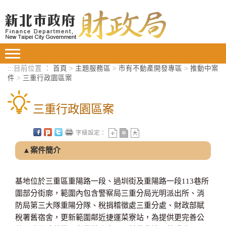
進入內容區塊
Toggle
navigation
:::
目前位置 ：
首頁
>
主題服務區
>
市有不動產開發專區
>
推動中案
件
>
三重行政園區案
三重行政園區案
字級設定：
▲案件簡介
基地位於三重區重陽路一段、過圳街及重陽路一段113巷所
圍部分街廓，範圍內包含警察局三重分局光明派出所、消
防局第三大隊重陽分隊、稅捐稽徵處三重分處、財政部賦
稅署舊宿舍，更新範圍鄰近捷運菜寮站，為提供更完善公