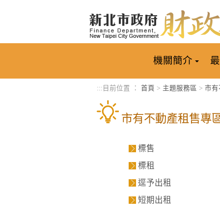
進入內容區塊
機關簡介
最
:::
目前位置 ：
首頁
>
主題服務區
>
市有
市有不動產租售專
標售
標租
逕予出租
短期出租