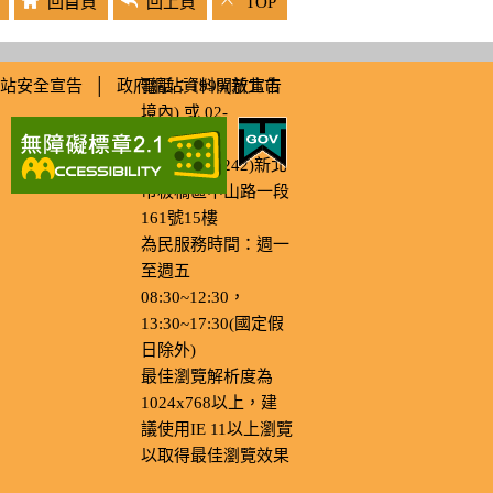
回首頁
回上頁
TOP
主題服務區
站安全宣告
│
政府網站資料開放宣告
電話：1999(新北市
境內) 或 02-
新北稅捐服務網
29603456
市有不動產租售專區
地址：(220242)新北
市有不動產開發專區
市板橋區中山路一段
161號15樓
資產、負債及預算
為民服務時間：週一
動產不動產利用專區
至週五
匯款入戶線上查詢
08:30~12:30，
菸酒小常識
13:30~17:30(國定假
基層金融園地
日除外)
最佳瀏覽解析度為
危老住宅貸款利息補
貼專區
1024x768以上，建
議使用IE 11以上瀏覽
危老重建貸款信用保
證專區
以取得最佳瀏覽效果
綠美化專區