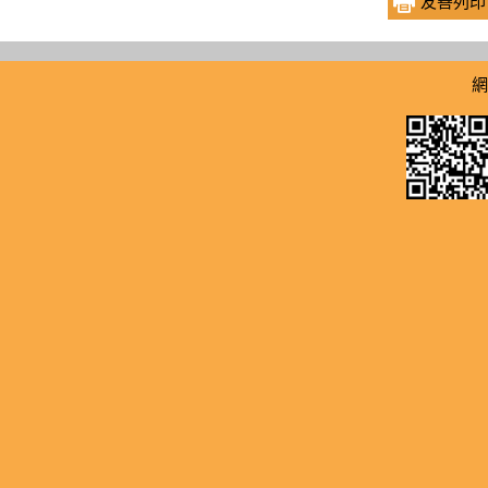
友善列印
財政法令
便民服務
政府資訊公開
網
財務管理目
申請表單
施政計畫
庫務管理目
申請案件
財政統計
債務管理目
相關連結
統計年報
規費業務目
市長信箱
會計月報
菸酒管理目
局長與民有約
預算及決算
基層金融目
Q&A
安全及衛生防護
公產管理目
統計視覺化查詢專區
地方稅捐目
辦理政策及業務宣導
執行情形表
組織人事目
法規彙編目