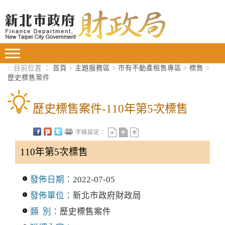
進入內容區塊
Toggle
navigation
:::
目前位置 ：
首頁
>
主題服務區
>
市有不動產租售專區
>
標售
>
歷史標售案件
歷史標售案件-110年第5次標售
字級設定：
110年第5次標售
發佈日期：
2022-07-05
發佈單位：
新北市政府財政局
類 別：
歷史標售案件